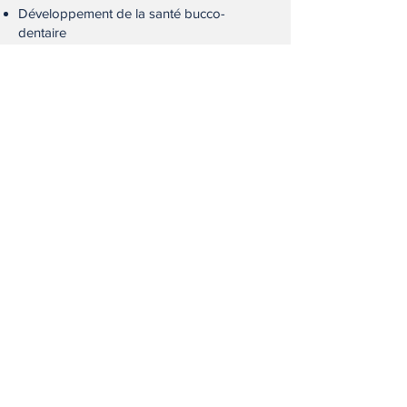
Développement de la santé bucco-
dentaire
Aucun post publié
dans cette langue
actuellement
Dès que de nouveaux posts
seront publiés, vous les verrez ici.
Afrique - toutes les
mises à jour des
projets actifs